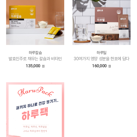
하루칼슘
하루밀
발효진주로 채우는 칼슘과 비타민
30여가지 영양 성분을 한포에 담다
135,000
160,000
원
원