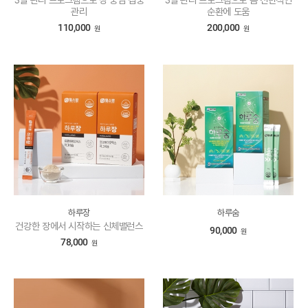
관리
순환에 도움
110,000
200,000
원
원
하루장
하루숨
건강한 장에서 시작하는 신체밸런스
90,000
원
78,000
원